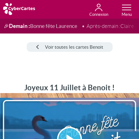
Connexion
Anniversaire
Fête du jour
Amour
Amitié
Merci
Toutes les cartes
Demain :
Bonne fête Laurence
🎉
Après-demain :
Claire
Voir toutes les cartes Benoit
Joyeux 11 Juillet à Benoit !