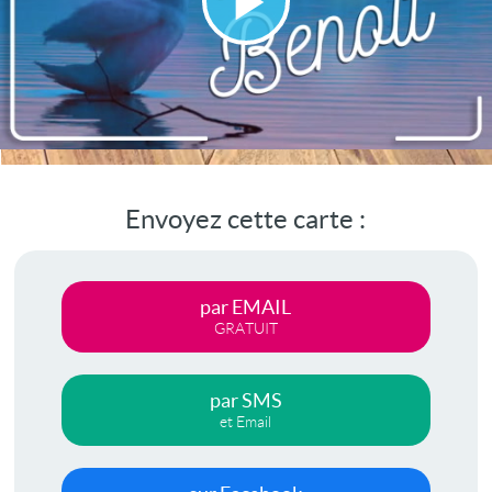
Lire
la
vidéo
Envoyez cette carte :
par EMAIL
GRATUIT
par SMS
et Email