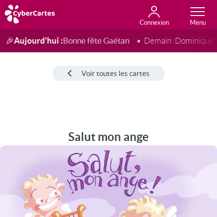
Connexion
Anniversaire
Fête du jour
Amour
Amitié
Merci
Toutes les cartes
Aujourd'hui :
Bonne fête Gaétan
🎉
Demain :
Dominique
Voir toutes les cartes
Salut mon ange