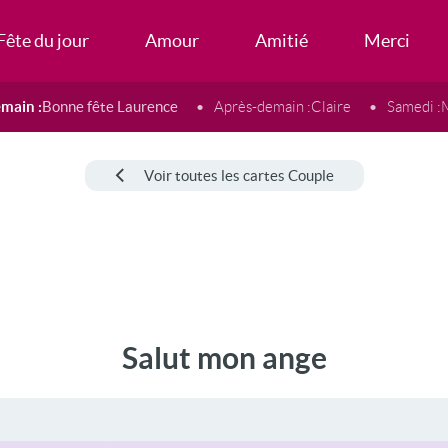
Fête du jour
Amour
Amitié
Merci
main :
Bonne fête Laurence
Après-demain :
Claire
Samedi :
Voir toutes les cartes Couple
Salut mon ange