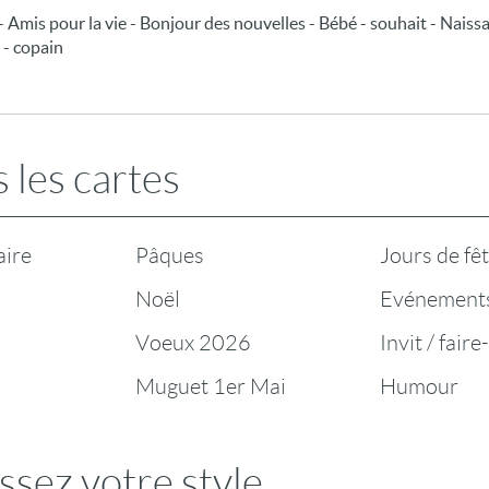
- Amis pour la vie - Bonjour des nouvelles - Bébé - souhait - Naiss
 - copain
 les cartes
aire
Pâques
Jours de fê
Noël
Evénement
Voeux 2026
Invit / faire
Muguet 1er Mai
Humour
ssez votre style