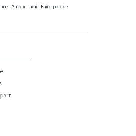
ance - Amour - ami - Faire-part de
te
s
-part