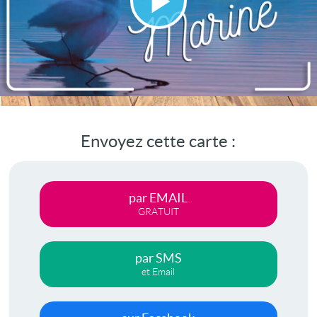
Lire
la
vidéo
Envoyez cette carte :
par EMAIL
GRATUIT
par SMS
et Email