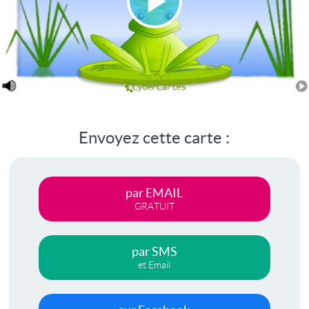
Lire
la
vidéo
Envoyez cette carte :
par EMAIL
GRATUIT
par SMS
et Email