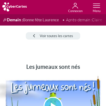
Connexion
Anniversaire
Fête du jour
Amour
Amitié
Merci
Toutes les cartes
Demain :
Bonne fête Laurence
🎉
Après-demain :
Claire
Voir toutes les cartes
Les jumeaux sont nés