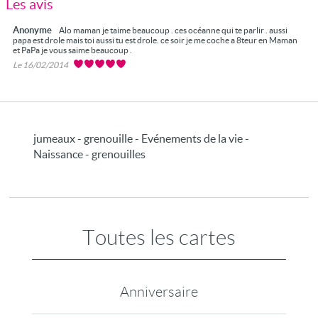
Les avis
Anonyme
Alo maman je taime beaucoup . ces océanne qui te parlir . aussi
papa est drole mais toi aussi tu est drole. ce soir je me coche a 8teur en Maman
et PaPa je vous saime beaucoup .
Le 16/02/2014
jumeaux - grenouille - Evénements de la vie -
Naissance - grenouilles
Toutes les cartes
Anniversaire