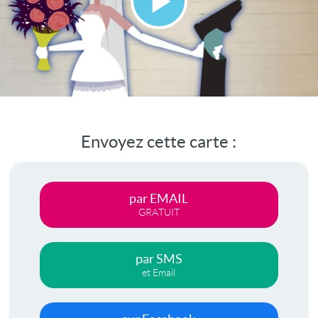
Lire
la
vidéo
Envoyez cette carte :
par EMAIL
GRATUIT
par SMS
et Email