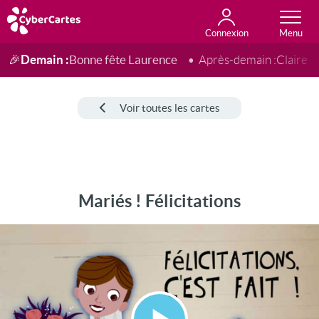
Connexion
Anniversaire
Fête du jour
Amour
Amitié
Merci
Toutes les cartes
Demain :
Bonne fête Laurence
🎉
Après-demain :
Claire
Voir toutes les cartes
Mariés ! Félicitations