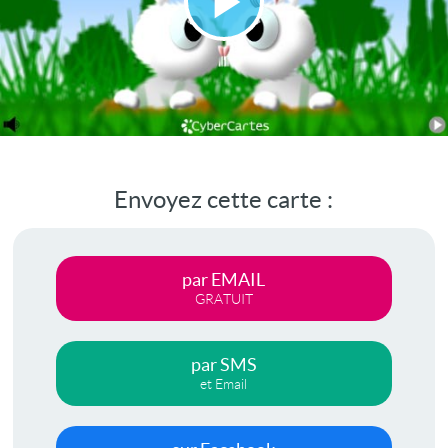
Lire
la
vidéo
Envoyez cette carte :
par EMAIL
GRATUIT
par SMS
et Email