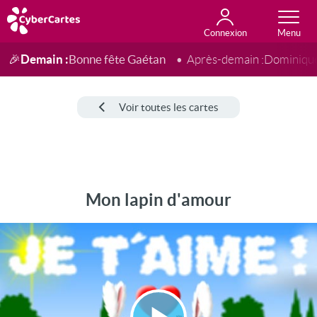
Connexion
Anniversaire
Fête du jour
Amour
Amitié
Merci
Toutes les cartes
Demain :
Bonne fête Gaétan
🎉
Après-demain :
Dominiqu
Voir toutes les cartes
Mon lapin d'amour