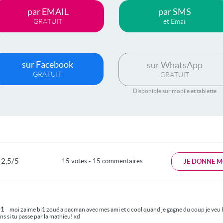
par EMAIL
par SMS
GRATUIT
et Email
sur Facebook
sur WhatsApp
GRATUIT
GRATUIT
Disponible sur mobile et tablette
2,5/5
15 votes - 15 commentaires
JE DONNE M
01
moi zaime bi1 zoué a pacman avec mes ami et c cool quand je gagne du coup je veu b
s si tu passe par la mathieu! xd