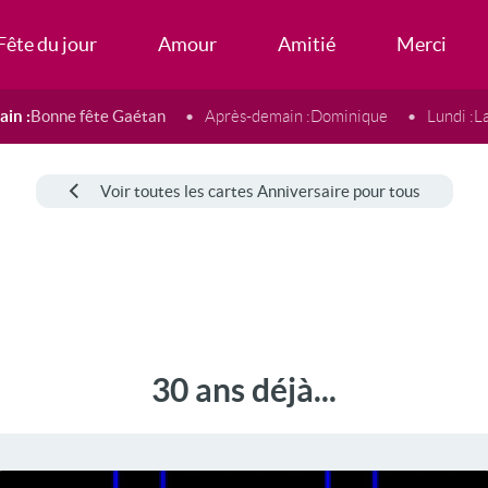
Fête du jour
Amour
Amitié
Merci
in :
Bonne fête Gaétan
Après-demain :
Dominique
Lundi :
L
Voir toutes les cartes Anniversaire pour tous
30 ans déjà...