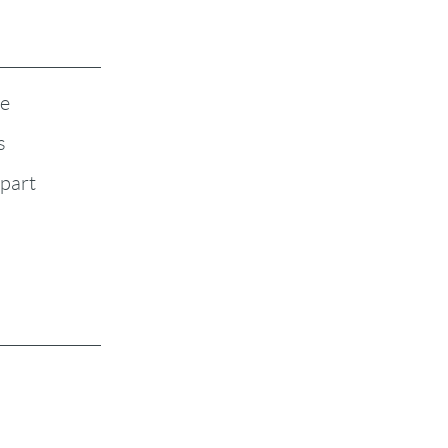
te
s
-part