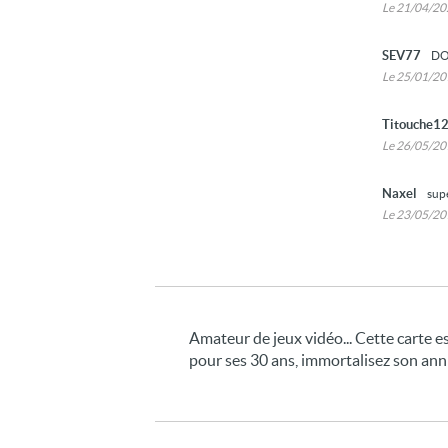
Le 21/04/2
SEV77
DO
Le 25/01/2
Titouche1
Le 26/05/2
Naxel
supe
Le 23/05/2
Amateur de jeux vidéo... Cette carte 
pour ses 30 ans, immortalisez son anniv