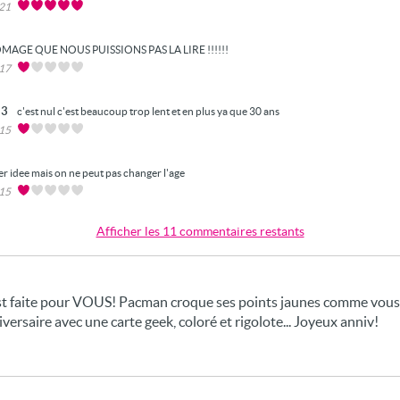
021
MAGE QUE NOUS PUISSIONS PAS LA LIRE !!!!!!
017
23
c'est nul c'est beaucoup trop lent et en plus ya que 30 ans
015
r idee mais on ne peut pas changer l'age
015
Afficher les 11 commentaires restants
est faite pour VOUS! Pacman croque ses points jaunes comme vous c
ersaire avec une carte geek, coloré et rigolote... Joyeux anniv!