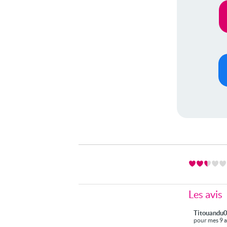
Les avis
Titouandu
pour mes 9 an