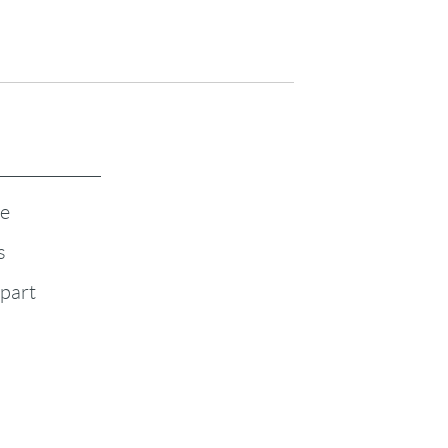
te
s
-part