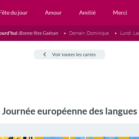
Fête du jour
Amour
Amitié
Merci
ourd'hui :
Bonne fête Gaétan
Demain :
Dominique
Lundi :
La
Voir toutes les cartes
Journée européenne des langues