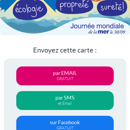
Envoyez cette carte :
par EMAIL
GRATUIT
par SMS
et Email
sur Facebook
GRATUIT