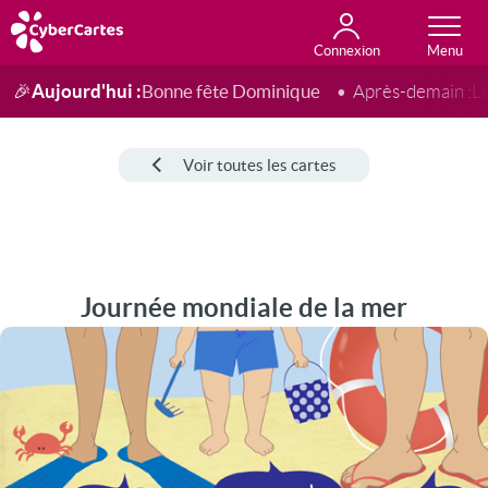
Connexion
Anniversaire
Fête du jour
Amour
Amitié
Merci
Toutes les cartes
Aujourd'hui :
Bonne fête Dominique
🎉
Après-demain :
L
Voir toutes les cartes
Journée mondiale de la mer