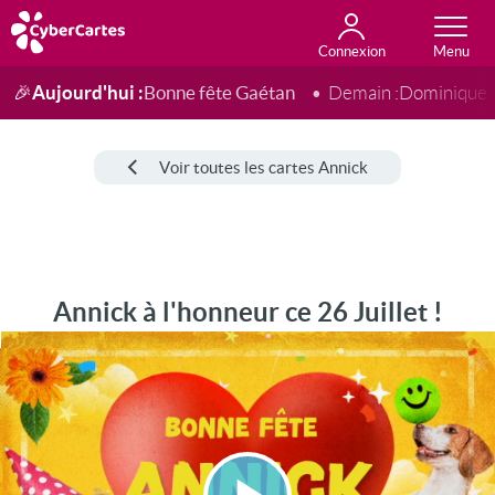
Connexion
Anniversaire
Fête du jour
Amour
Amitié
Merci
Toutes les cartes
Aujourd'hui :
Bonne fête Gaétan
🎉
Demain :
Dominique
Voir toutes les cartes Annick
Annick à l'honneur ce 26 Juillet !