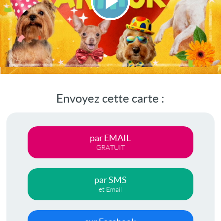
Lire
la
vidéo
Envoyez cette carte :
par EMAIL
GRATUIT
par SMS
et Email