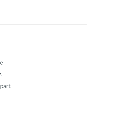
te
s
-part