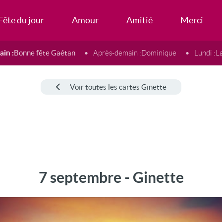
Fête du jour
Amour
Amitié
Merci
in :
Bonne fête Gaétan
Après-demain :
Dominique
Lundi :
L
Voir toutes les cartes Ginette
7 septembre - Ginette