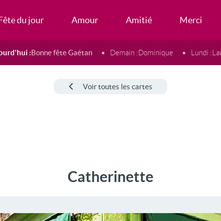
Fête du jour
Amour
Amitié
Merci
ourd'hui :
Bonne fête Gaétan
Demain :
Dominique
Lundi :
La
Voir toutes les cartes
Catherinette