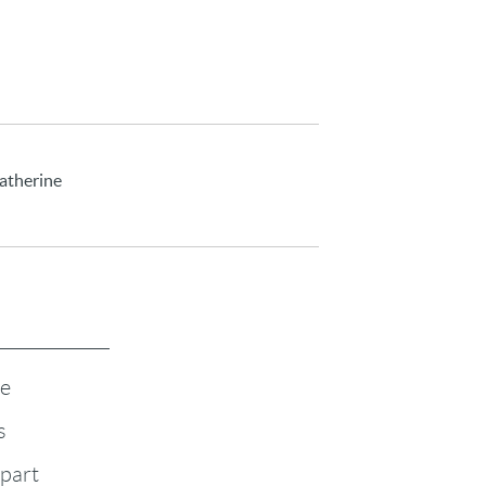
atherine
te
s
-part