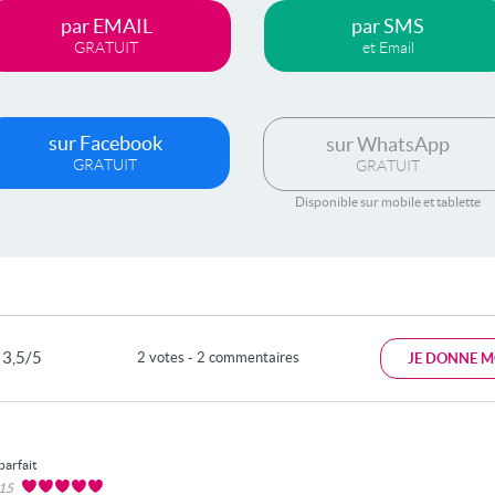
par EMAIL
par SMS
GRATUIT
et Email
sur Facebook
sur WhatsApp
GRATUIT
GRATUIT
Disponible sur mobile et tablette
3,5/5
2 votes - 2 commentaires
JE DONNE M
parfait
015