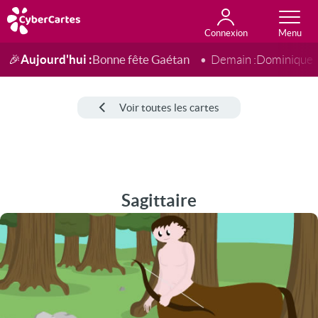
Connexion
Anniversaire
Fête du jour
Amour
Amitié
Merci
Toutes les cartes
Aujourd'hui :
Bonne fête Gaétan
🎉
Demain :
Dominique
Voir toutes les cartes
Sagittaire