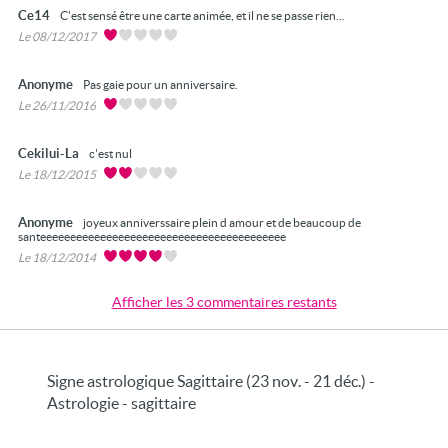
Ce14
C'est sensé être une carte animée, et il ne se passe rien...
Le 08/12/2017
Anonyme
Pas gaie pour un anniversaire.
Le 26/11/2016
Cekilui-La
c'est nul
Le 18/12/2015
Anonyme
joyeux anniverssaire plein d amour et de beaucoup de
santeeeeeeeeeeeeeeeeeeeeeeeeeeeeeeeeeeeeeeeee
Le 18/12/2014
Afficher les 3 commentaires restants
Signe astrologique Sagittaire (23 nov. - 21 déc.) -
Astrologie - sagittaire