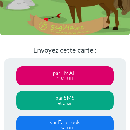
Envoyez cette carte :
par EMAIL
GRATUIT
par SMS
et Email
sur Facebook
GRATUIT