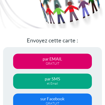
Envoyez cette carte :
par EMAIL
GRATUIT
par SMS
et Email
sur Facebook
GRATUIT