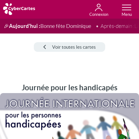
Connexion
Anniversaire
Fête du jour
Amour
Amitié
Merci
Toutes les cartes
Aujourd'hui :
Bonne fête Dominique
🎉
Après-demain :
L
Voir toutes les cartes
Journée pour les handicapés