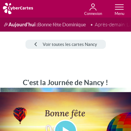
Connexion
Anniversaire
Fête du jour
Amour
Amitié
Merci
Toutes les cartes
Aujourd'hui :
Bonne fête Dominique
🎉
Après-demain :
L
Voir toutes les cartes Nancy
C'est la Journée de Nancy !