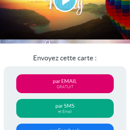
Lire
la
vidéo
Envoyez cette carte :
par EMAIL
GRATUIT
par SMS
et Email