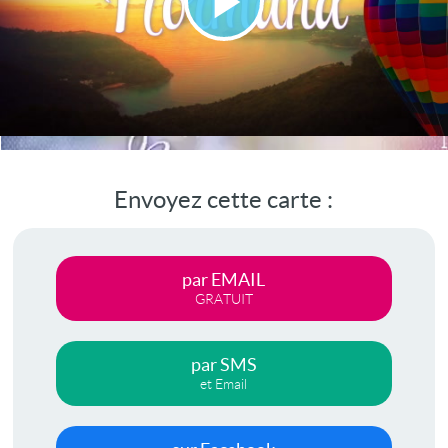
Lire
la
vidéo
Envoyez cette carte :
par EMAIL
GRATUIT
par SMS
et Email