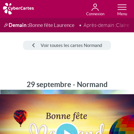
Connexion
Anniversaire
Fête du jour
Amour
Amitié
Merci
Toutes les cartes
Demain :
Bonne fête Laurence
🎉
Après-demain :
Claire
Voir toutes les cartes Normand
29 septembre - Normand