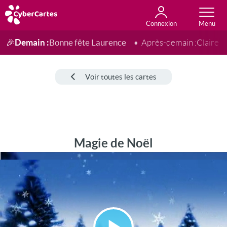
Connexion
Anniversaire
Fête du jour
Amour
Amitié
Merci
Toutes les cartes
Demain :
Bonne fête Laurence
🎉
Après-demain :
Claire
Voir toutes les cartes
Magie de Noël