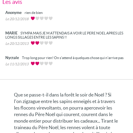
Les avis
Anonyme
rien de bien
Le 20/12/2018
MARIE
SYMPA MAIS JE M ATTENDAIS A VOIR LE PERE NOEL APRES LES
LONGS SILLAGES ENTRE LES SAPINS !!
Le 20/12/2013
Nyctale
Trop long pour rien! On s'attend à quelques chose qui n'arrive pas
Le 11/12/2013
Que se passe-t-il dans la forêt le soir de Noël ? Si
l'on zigzague entre les sapins enneigés et à travers
les flocons virevoltants, on pourra apercevoir les
rennes du Père Noël qui courent, courent dans le
monde entier pour distribuer les cadeaux... Tirant le
traineau du Père Noël, les rennes volent à toute