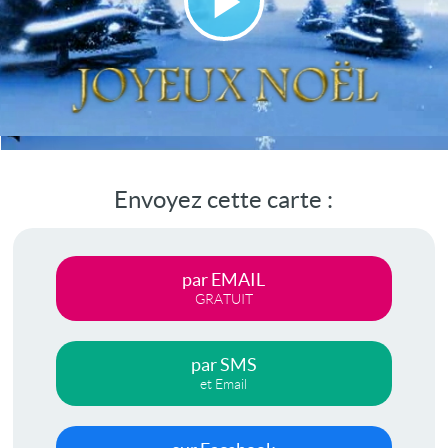
Lire
la
vidéo
Envoyez cette carte :
par EMAIL
GRATUIT
par SMS
et Email