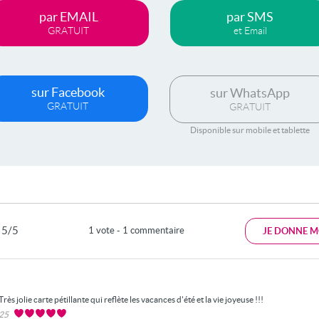
par EMAIL
par SMS
GRATUIT
et Email
sur Facebook
sur WhatsApp
GRATUIT
GRATUIT
Disponible sur mobile et tablette
5/5
1 vote - 1 commentaire
JE DONNE M
Très jolie carte pétillante qui reflète les vacances d'été et la vie joyeuse !!!
025