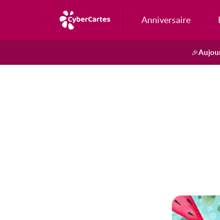
Anniversaire
Aujour
🎉