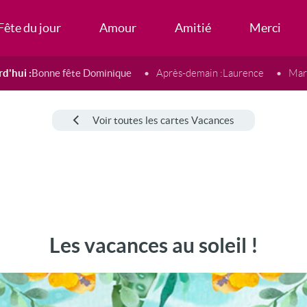
Fête du jour
Amour
Amitié
Merci
d'hui :
Bonne fête Dominique
Après-demain :
Laurence
Mard
Voir toutes les cartes Vacances
Les vacances au soleil !