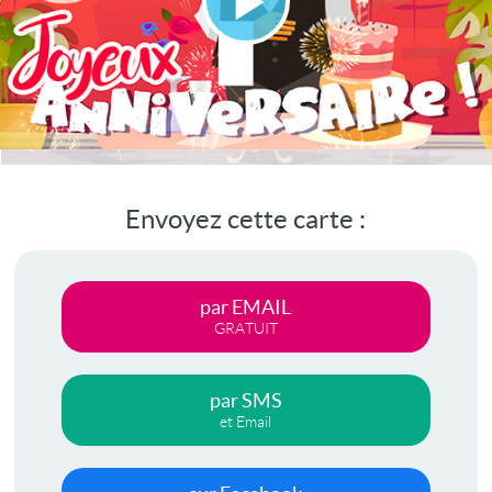
Lire
la
vidéo
Envoyez cette carte :
par EMAIL
GRATUIT
par SMS
et Email