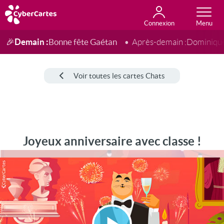
Connexion
Anniversaire
Fête du jour
Amour
Amitié
Merci
Toutes les cartes
Demain :
Bonne fête Gaétan
🎉
Après-demain :
Dominiqu
Voir toutes les cartes Chats
Joyeux anniversaire avec classe !