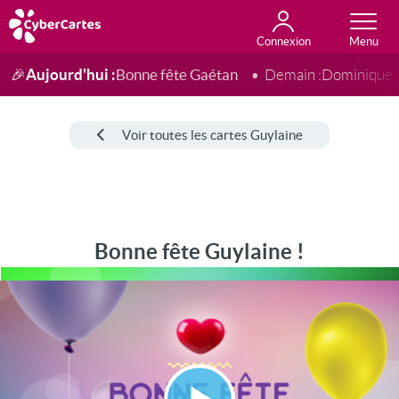
Connexion
Anniversaire
Fête du jour
Amour
Amitié
Merci
Toutes les cartes
Aujourd'hui :
Bonne fête Gaétan
🎉
Demain :
Dominique
Voir toutes les cartes Guylaine
Bonne fête Guylaine !