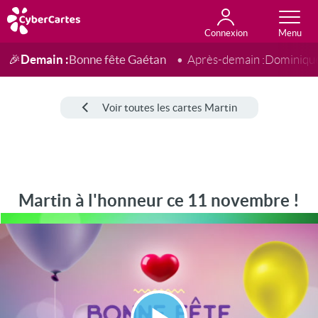
Connexion
Anniversaire
Fête du jour
Amour
Amitié
Merci
Toutes les cartes
Demain :
Bonne fête Gaétan
🎉
Après-demain :
Dominiqu
Voir toutes les cartes Martin
Martin à l'honneur ce 11 novembre !