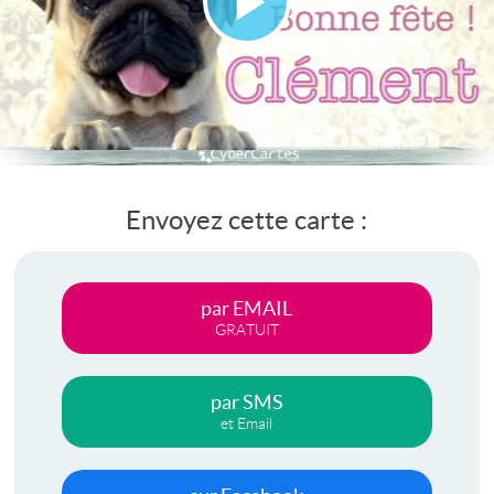
Lire
la
vidéo
Envoyez cette carte :
par EMAIL
GRATUIT
par SMS
et Email