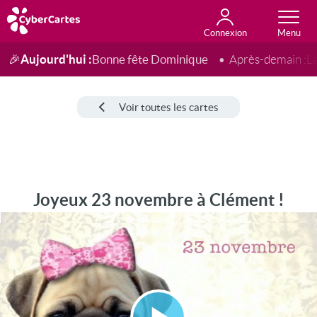
Connexion
Anniversaire
Fête du jour
Amour
Amitié
Merci
Toutes les cartes
Aujourd'hui :
Bonne fête Dominique
🎉
Après-demain :
L
Voir toutes les cartes
Joyeux 23 novembre à Clément !