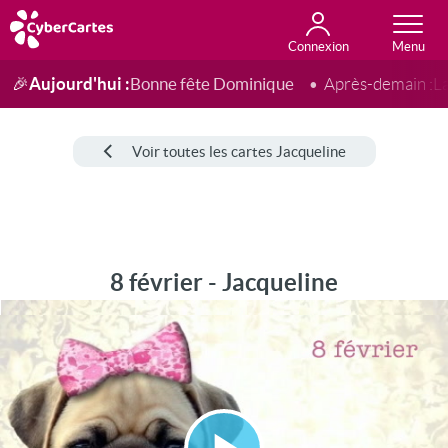
Connexion
Anniversaire
Fête du jour
Amour
Amitié
Merci
Toutes les cartes
Aujourd'hui :
Bonne fête Dominique
🎉
Après-demain :
L
Voir toutes les cartes Jacqueline
8 février - Jacqueline