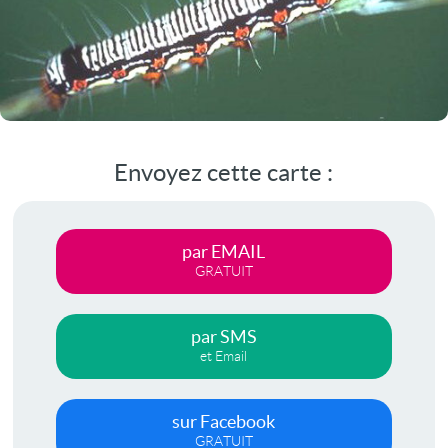
Envoyez cette carte :
par EMAIL
GRATUIT
par SMS
et Email
sur Facebook
GRATUIT