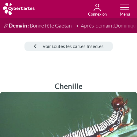
Connexion
Anniversaire
Fête du jour
Amour
Amitié
Merci
Toutes les cartes
Demain :
Bonne fête Gaétan
🎉
Après-demain :
Dominiqu
Voir toutes les cartes Insectes
Chenille