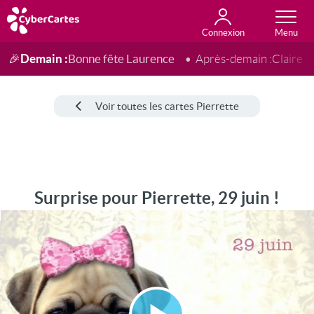
Connexion
Anniversaire
Fête du jour
Amour
Amitié
Merci
Toutes les cartes
Demain :
Bonne fête Laurence
🎉
Après-demain :
Claire
Voir toutes les cartes Pierrette
Surprise pour Pierrette, 29 juin !