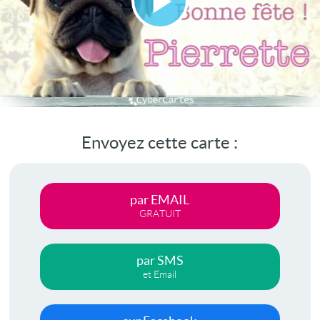
Lire
la
vidéo
Envoyez cette carte :
par EMAIL
GRATUIT
par SMS
et Email