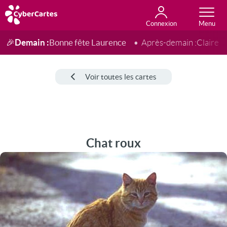
Connexion
Anniversaire
Fête du jour
Amour
Amitié
Merci
Toutes les cartes
Demain :
Bonne fête Laurence
🎉
Après-demain :
Claire
Voir toutes les cartes
Chat roux