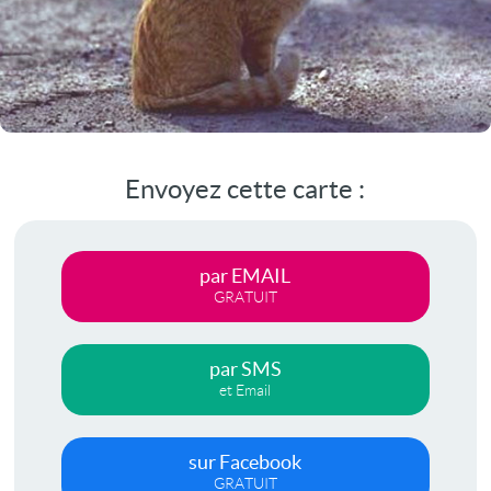
Envoyez cette carte :
par EMAIL
GRATUIT
par SMS
et Email
sur Facebook
GRATUIT