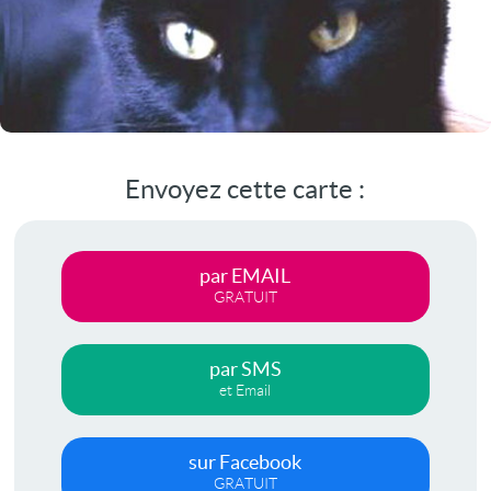
Envoyez cette carte :
par EMAIL
GRATUIT
par SMS
et Email
sur Facebook
GRATUIT