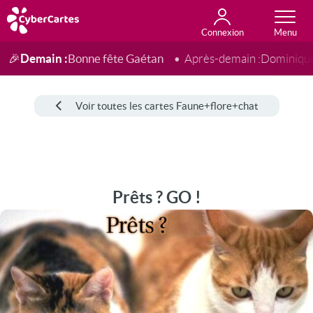
Connexion
Anniversaire
Fête du jour
Amour
Amitié
Merci
Toutes les cartes
Demain :
Bonne fête Gaétan
🎉
Après-demain :
Dominiqu
Voir toutes les cartes Faune+flore+chat
Prêts ? GO !