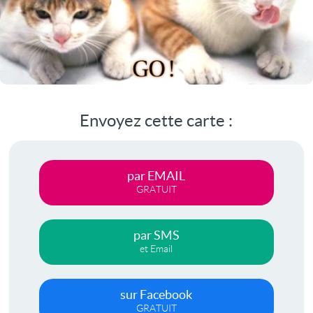
Envoyez cette carte :
par EMAIL
GRATUIT
par SMS
et Email
sur Facebook
GRATUIT