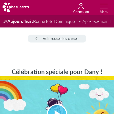
Connexion
Anniversaire
Fête du jour
Amour
Amitié
Merci
Toutes les cartes
Aujourd'hui :
Bonne fête Dominique
🎉
Après-demain :
L
Voir toutes les cartes
Célébration spéciale pour Dany !