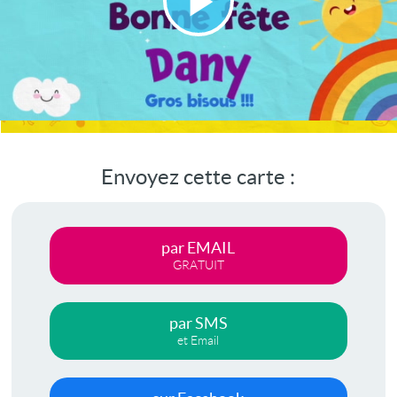
Lire
la
vidéo
Envoyez cette carte :
par EMAIL
GRATUIT
par SMS
et Email