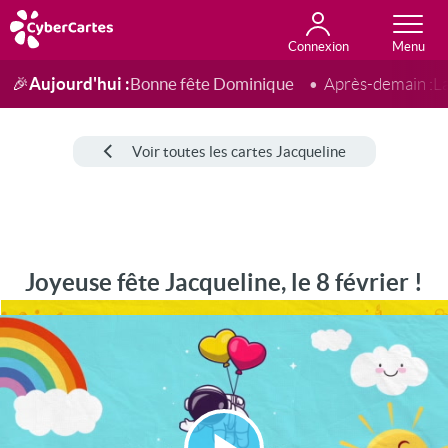
Connexion
Anniversaire
Fête du jour
Amour
Amitié
Merci
Toutes les cartes
Aujourd'hui :
Bonne fête Dominique
🎉
Après-demain :
L
Voir toutes les cartes Jacqueline
Joyeuse fête Jacqueline, le 8 février !