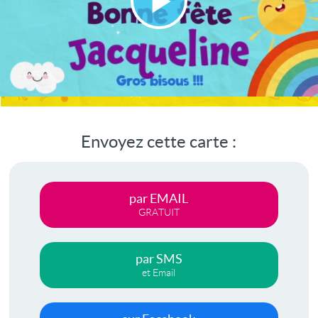
Lire
la
vidéo
Envoyez cette carte :
par EMAIL
GRATUIT
par SMS
et Email