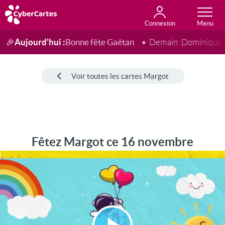
Connexion
Anniversaire
Fête du jour
Amour
Amitié
Merci
Toutes les cartes
Aujourd'hui :
Bonne fête Gaétan
🎉
Demain :
Dominique
Voir toutes les cartes Margot
Fêtez Margot ce 16 novembre