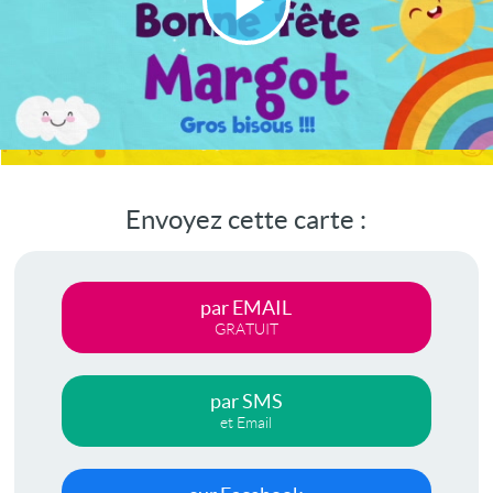
Lire
la
vidéo
Envoyez cette carte :
par EMAIL
GRATUIT
par SMS
et Email