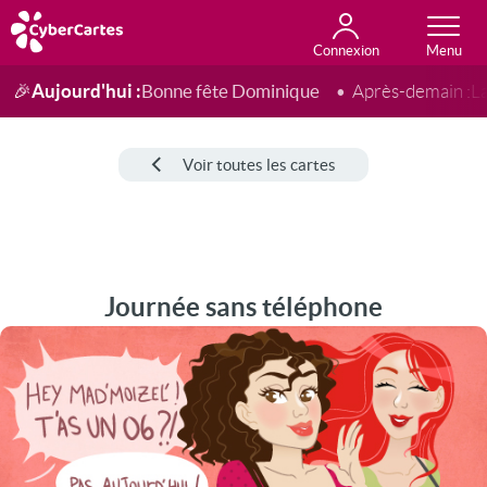
Connexion
Anniversaire
Fête du jour
Amour
Amitié
Merci
Toutes les cartes
Aujourd'hui :
Bonne fête Dominique
🎉
Après-demain :
L
Voir toutes les cartes
Journée sans téléphone