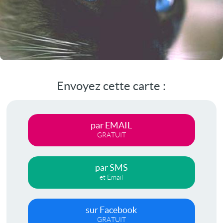
Envoyez cette carte :
par EMAIL
GRATUIT
par SMS
et Email
sur Facebook
GRATUIT