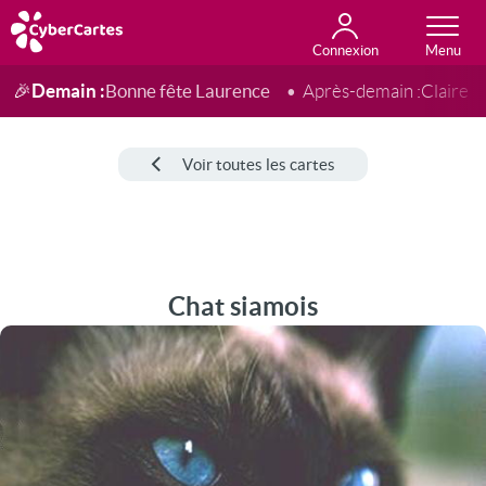
Connexion
Anniversaire
Fête du jour
Amour
Amitié
Merci
Toutes les cartes
Demain :
Bonne fête Laurence
🎉
Après-demain :
Claire
Voir toutes les cartes
Chat siamois