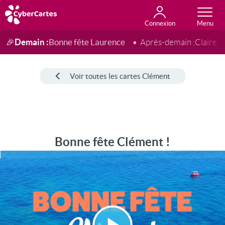
Connexion
Anniversaire
Fête du jour
Amour
Amitié
Merci
Toutes les cartes
Demain :
Bonne fête Laurence
🎉
Après-demain :
Claire
Voir toutes les cartes Clément
Bonne fête Clément !