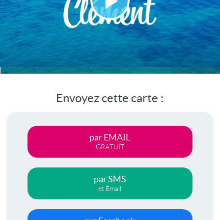
Lire
la
vidéo
Envoyez cette carte :
par EMAIL
GRATUIT
par SMS
et Email