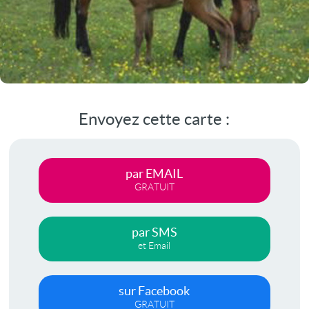
Envoyez cette carte :
par EMAIL
GRATUIT
par SMS
et Email
sur Facebook
GRATUIT