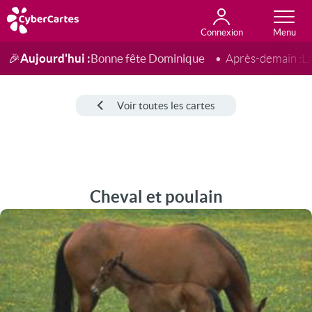
Connexion
Anniversaire
Fête du jour
Amour
Amitié
Merci
Toutes les cartes
Aujourd'hui :
Bonne fête Dominique
🎉
Après-demain :
L
Voir toutes les cartes
Cheval et poulain