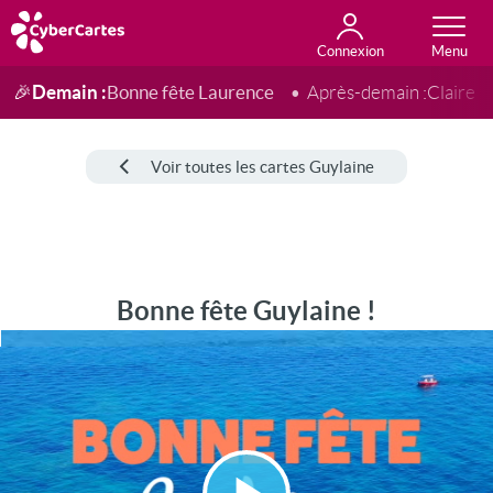
Connexion
Anniversaire
Fête du jour
Amour
Amitié
Merci
Toutes les cartes
Demain :
Bonne fête Laurence
🎉
Après-demain :
Claire
Voir toutes les cartes Guylaine
Bonne fête Guylaine !