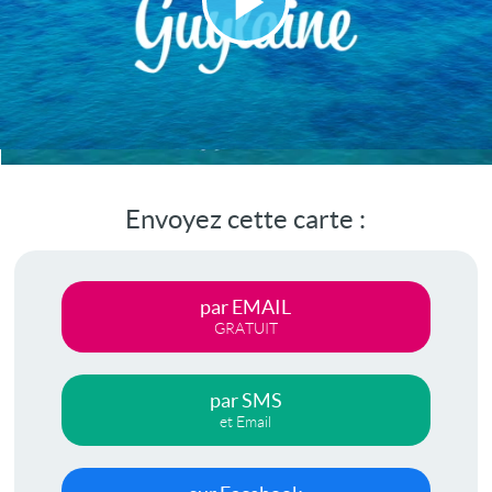
Lire
la
vidéo
Envoyez cette carte :
par EMAIL
GRATUIT
par SMS
et Email