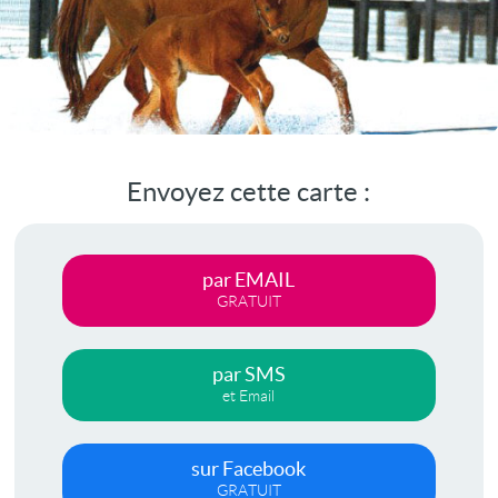
Envoyez cette carte :
par EMAIL
GRATUIT
par SMS
et Email
sur Facebook
GRATUIT