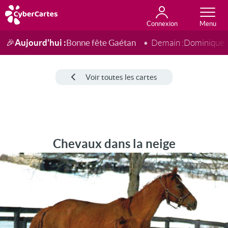
Connexion
Anniversaire
Fête du jour
Amour
Amitié
Merci
Toutes les cartes
Aujourd'hui :
Bonne fête Gaétan
🎉
Demain :
Dominique
Voir toutes les cartes
Chevaux dans la neige