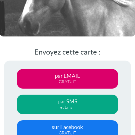
Envoyez cette carte :
par EMAIL
GRATUIT
par SMS
et Email
sur Facebook
GRATUIT