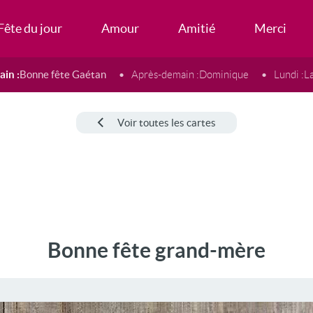
Fête du jour
Amour
Amitié
Merci
in :
Bonne fête Gaétan
Après-demain :
Dominique
Lundi :
L
Voir toutes les cartes
Bonne fête grand-mère