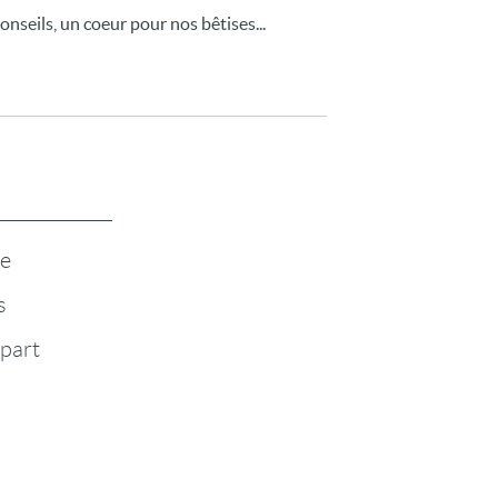
nseils, un coeur pour nos bêtises...
te
s
-part