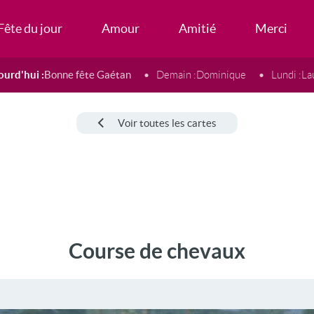
Fête du jour
Amour
Amitié
Merci
ourd'hui :
Bonne fête Gaétan
Demain :
Dominique
Lundi :
La
Voir toutes les cartes
Course de chevaux