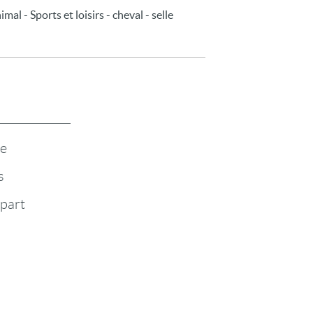
l - Sports et loisirs - cheval - selle
te
s
-part