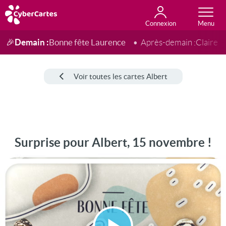
Connexion
Anniversaire
Fête du jour
Amour
Amitié
Merci
Toutes les cartes
Demain :
Bonne fête Laurence
🎉
Après-demain :
Claire
Voir toutes les cartes Albert
Surprise pour Albert, 15 novembre !