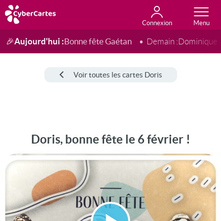
Connexion
Anniversaire
Fête du jour
Amour
Amitié
Merci
Toutes les cartes
Aujourd'hui :
Bonne fête Gaétan
🎉
Demain :
Dominique
Voir toutes les cartes Doris
Doris, bonne fête le 6 février !