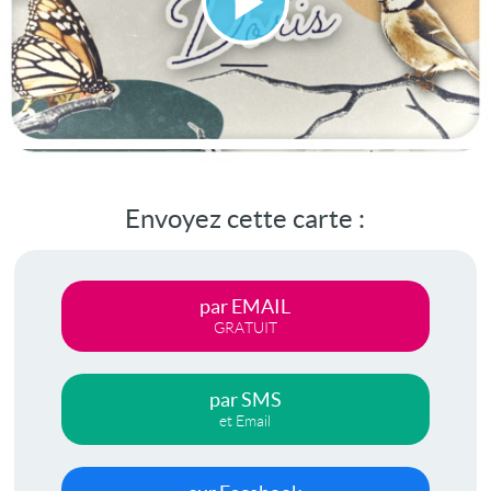
Lire
la
vidéo
Envoyez cette carte :
par EMAIL
GRATUIT
par SMS
et Email