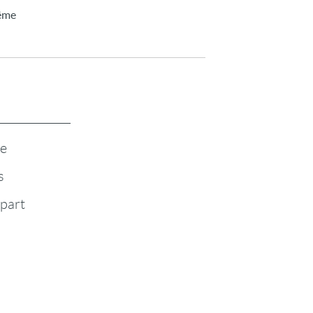
tême
te
s
-part