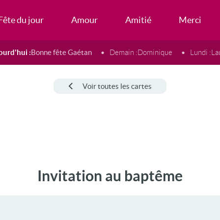
Fête du jour
Amour
Amitié
Merci
ourd'hui :
Bonne fête Gaétan
Demain :
Dominique
Lundi :
La
Voir toutes les cartes
Invitation au baptême