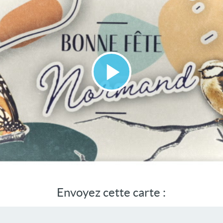
Lire
la
vidéo
Envoyez cette carte :