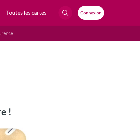
Toutes les cartes
Connexion
urence
e !