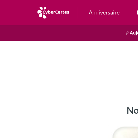
Anniversaire
Auj
🎉
No