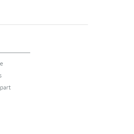
te
s
-part