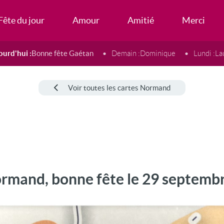
Fête du jour
Amour
Amitié
Merci
ourd'hui :
Bonne fête Gaétan
Demain :
Dominique
Lundi :
La
Voir toutes les cartes Normand
rmand, bonne fête le 29 septembr