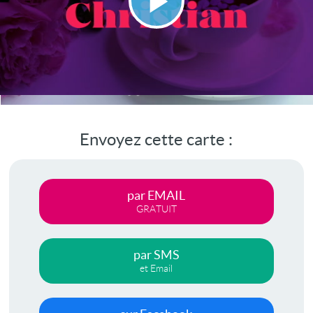
Lire
la
vidéo
Envoyez cette carte :
par EMAIL
GRATUIT
par SMS
et Email