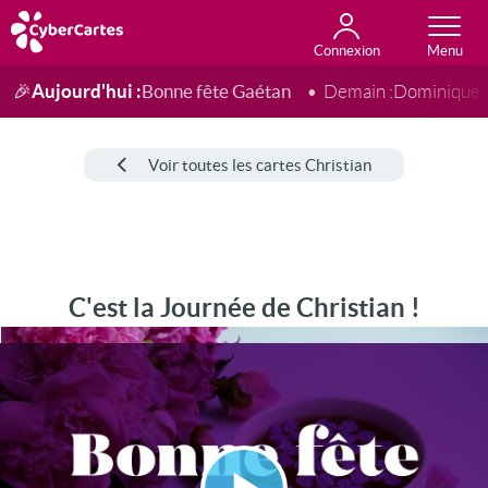
Connexion
Anniversaire
Fête du jour
Amour
Amitié
Merci
Toutes les cartes
Aujourd'hui :
Bonne fête Gaétan
🎉
Demain :
Dominique
Voir toutes les cartes Christian
C'est la Journée de Christian !