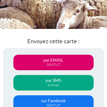
Envoyez cette carte :
par EMAIL
GRATUIT
par SMS
et Email
sur Facebook
GRATUIT