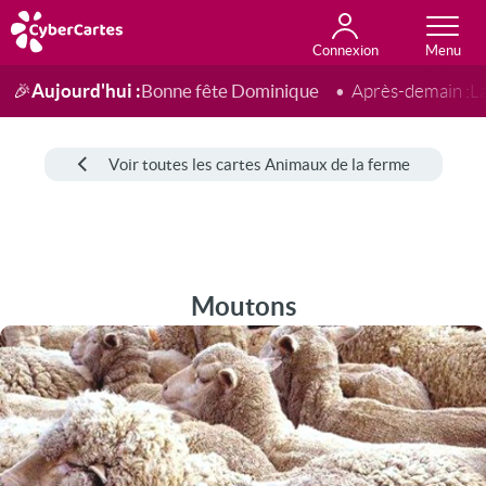
Connexion
Anniversaire
Fête du jour
Amour
Amitié
Merci
Toutes les cartes
Aujourd'hui :
Bonne fête Dominique
🎉
Après-demain :
L
Voir toutes les cartes Animaux de la ferme
Moutons