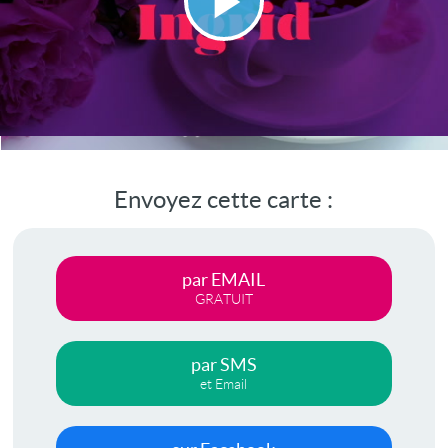
Lire
la
vidéo
Envoyez cette carte :
par EMAIL
GRATUIT
par SMS
et Email