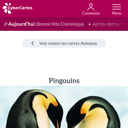
Connexion
Anniversaire
Fête du jour
Amour
Amitié
Merci
Toutes les cartes
Aujourd'hui :
Bonne fête Dominique
🎉
Après-demain :
L
Voir toutes les cartes Animaux
Pingouins