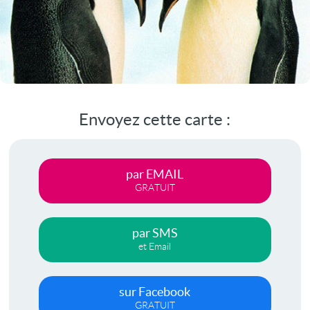
Envoyez cette carte :
par EMAIL
GRATUIT
par SMS
et Email
sur Facebook
GRATUIT