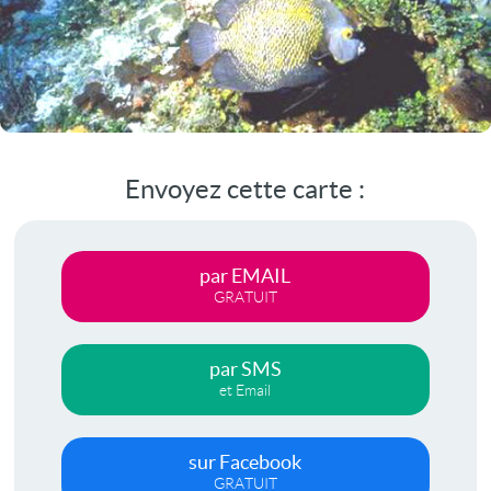
Envoyez cette carte :
par EMAIL
GRATUIT
par SMS
et Email
sur Facebook
GRATUIT