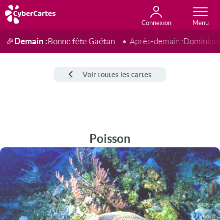
Connexion
Anniversaire
Fête du jour
Amour
Amitié
Merci
Toutes les cartes
Demain :
Bonne fête Gaétan
🎉
Après-demain :
Dominiqu
Voir toutes les cartes
Poisson